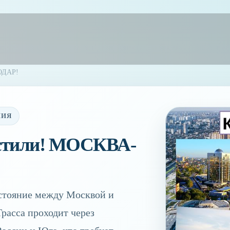
ОДАР!
НИЯ
устили! МОСКВА-
сстояние между Москвой и
Трасса проходит через