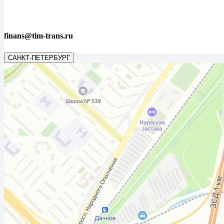
finans@tim-trans.ru
САНКТ-ПЕТЕРБУРГ