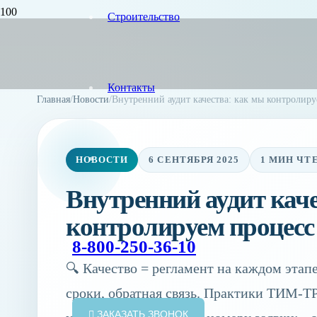
Строительство
Контакты
Главная
/
Новости
/
Внутренний аудит качества: как мы контролир
НОВОСТИ
6 СЕНТЯБРЯ 2025
1 МИН ЧТ
Внутренний аудит каче
контролируем процесс
8-800-250-36-10
🔍 Качество = регламент на каждом этапе
сроки, обратная связь. Практики ТИМ‑Т
ЗАКАЗАТЬ ЗВОНОК