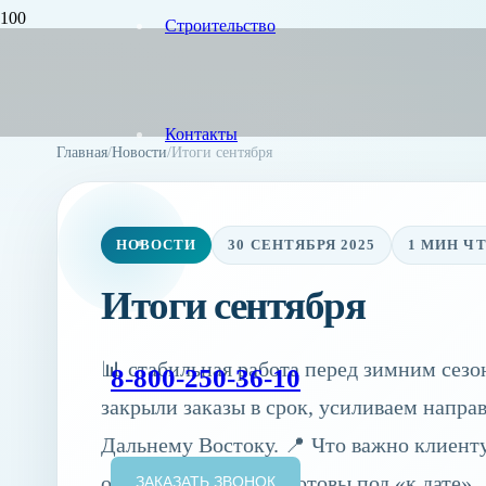
Строительство
Контакты
Главная
/
Новости
/
Итоги сентября
НОВОСТИ
30 СЕНТЯБРЯ 2025
1 МИН Ч
Итоги сентября
📊 стабильная работа перед зимним сез
8-800-250-36-10
закрыли заказы в срок, усиливаем напра
Дальнему Востоку. 📍 Что важно клиент
октябрь открыто ✅ Готовы под «к дате»
ЗАКАЗАТЬ ЗВОНОК